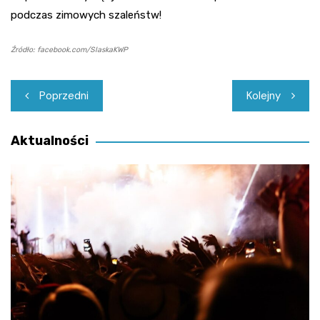
podczas zimowych szaleństw!
Źródło: facebook.com/SlaskaKWP
Nawigacja
Poprzedni
Kolejny
wpisu
Aktualności