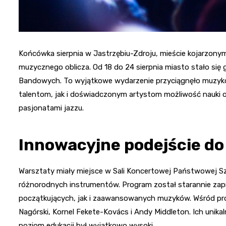
Końcówka sierpnia w Jastrzębiu-Zdroju, mieście kojarzony
muzycznego oblicza. Od 18 do 24 sierpnia miasto stało s
Bandowych. To wyjątkowe wydarzenie przyciągnęło muzykó
talentom, jak i doświadczonym artystom możliwość nauki o
pasjonatami jazzu.
Innowacyjne podejście do
Warsztaty miały miejsce w Sali Koncertowej Państwowej Szk
różnorodnych instrumentów. Program został starannie zap
początkujących, jak i zaawansowanych muzyków. Wśród prowa
Nagórski, Kornel Fekete-Kovács i Andy Middleton. Ich unika
poziom edukacji był wyjątkowo wysoki.