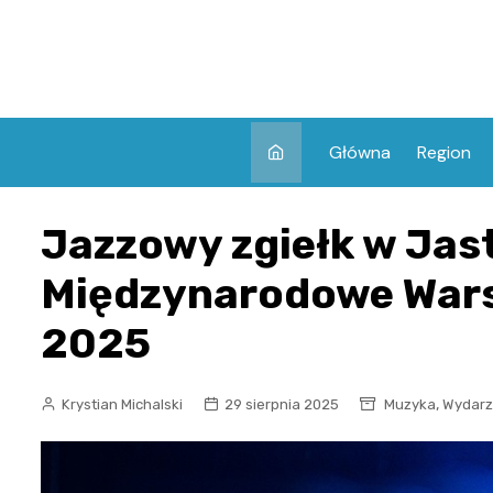
Skip
to
content
Główna
Region
Jazzowy zgiełk w Jas
Międzynarodowe Wars
2025
,
Krystian Michalski
29 sierpnia 2025
Muzyka
Wydarz