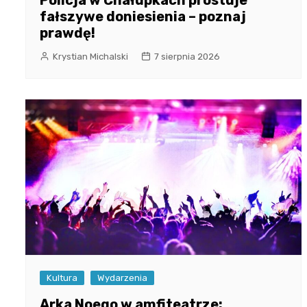
Policja w Chałupkach prostuje
fałszywe doniesienia – poznaj
prawdę!
Krystian Michalski
7 sierpnia 2026
Kultura
Wydarzenia
Arka Noego w amfiteatrze: