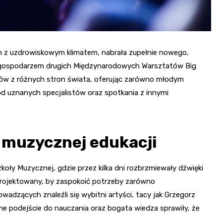
m z uzdrowiskowym klimatem, nabrała zupełnie nowego,
ię gospodarzem drugich Międzynarodowych Warsztatów Big
w z różnych stron świata, oferując zarówno młodym
d uznanych specjalistów oraz spotkania z innymi
 muzycznej edukacji
oły Muzycznej, gdzie przez kilka dni rozbrzmiewały dźwięki
rojektowany, by zaspokoić potrzeby zarówno
dzących znaleźli się wybitni artyści, tacy jak Grzegorz
lne podejście do nauczania oraz bogata wiedza sprawiły, że