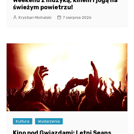
Weekend z muzyką, kinem i jogą na
świeżym powietrzu!
Krystian Michalski
7 sierpnia 2026
Kultura
Wydarzenia
Kino pod Gwiazdami: Letni Seans,