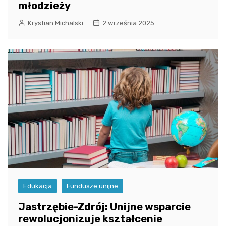
młodzieży
Krystian Michalski
2 września 2025
Edukacja
Fundusze unijne
Jastrzębie-Zdrój: Unijne wsparcie
rewolucjonizuje kształcenie