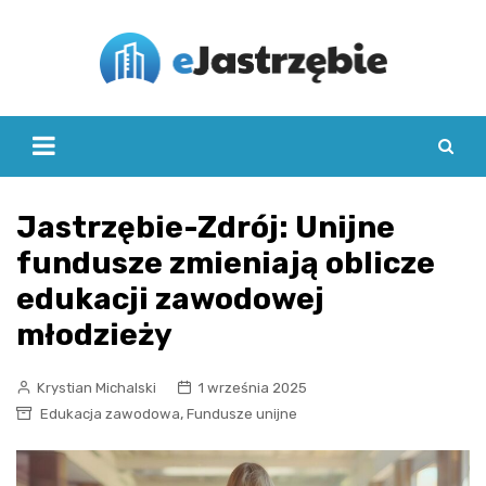
Skip
to
content
Jastrzębie-Zdrój: Unijne
fundusze zmieniają oblicze
edukacji zawodowej
młodzieży
Krystian Michalski
1 września 2025
,
Edukacja zawodowa
Fundusze unijne