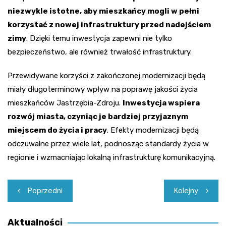
niezwykle istotne, aby mieszkańcy mogli w pełni
korzystać z nowej infrastruktury przed nadejściem
zimy
. Dzięki temu inwestycja zapewni nie tylko
bezpieczeństwo, ale również trwałość infrastruktury.
Przewidywane korzyści z zakończonej modernizacji będą
miały długoterminowy wpływ na poprawę jakości życia
mieszkańców Jastrzębia-Zdroju.
Inwestycja wspiera
rozwój miasta, czyniąc je bardziej przyjaznym
miejscem do życia i pracy
. Efekty modernizacji będą
odczuwalne przez wiele lat, podnosząc standardy życia w
regionie i wzmacniając lokalną infrastrukturę komunikacyjną.
Nawigacja
Poprzedni
Kolejny
wpisu
Aktualności