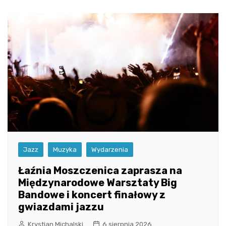
Jazz
Muzyka
Wydarzenia
Łaźnia Moszczenica zaprasza na
Międzynarodowe Warsztaty Big
Bandowe i koncert finałowy z
gwiazdami jazzu
Krystian Michalski
6 sierpnia 2026