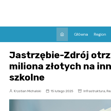
Skip
to
content
Główna
Region
Jastrzębie-Zdrój otr
miliona złotych na i
szkolne
,
Krystian Michalski
15 lutego 2025
Infrastruktura
Re