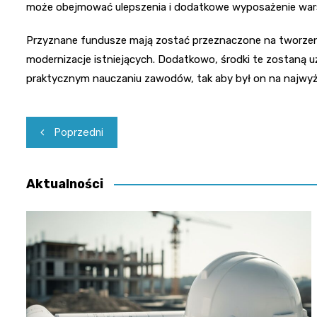
może obejmować ulepszenia i dodatkowe wyposażenie wars
Przyznane fundusze mają zostać przeznaczone na tworzeni
modernizacje istniejących. Dodatkowo, środki te zostaną 
praktycznym nauczaniu zawodów, tak aby był on na najw
Nawigacja
Poprzedni
wpisu
Aktualności