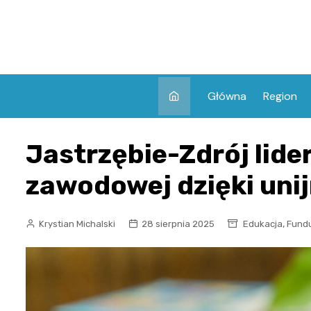
Skip
to
content
Główna
Region
Jastrzębie-Zdrój lide
zawodowej dzięki uni
,
Krystian Michalski
28 sierpnia 2025
Edukacja
Fundu