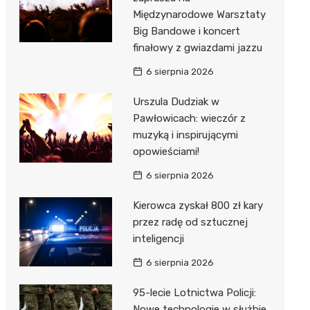
Międzynarodowe Warsztaty
Big Bandowe i koncert
finałowy z gwiazdami jazzu
6 sierpnia 2026
Urszula Dudziak w
Pawłowicach: wieczór z
muzyką i inspirującymi
opowieściami!
6 sierpnia 2026
Kierowca zyskał 800 zł kary
przez radę od sztucznej
inteligencji
6 sierpnia 2026
95-lecie Lotnictwa Policji:
Nowe technologie w służbie