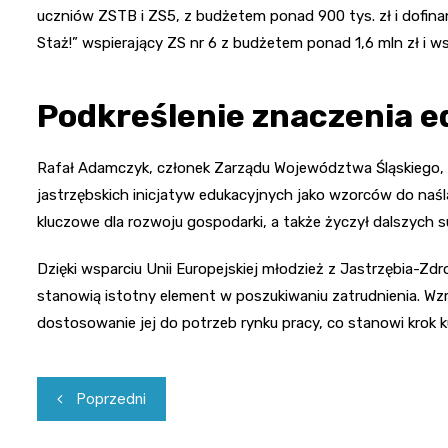
uczniów ZSTB i ZS5, z budżetem ponad 900 tys. zł i dofina
Staż!” wspierający ZS nr 6 z budżetem ponad 1,6 mln zł i 
Podkreślenie znaczenia e
Rafał Adamczyk, członek Zarządu Województwa Śląskiego, w
jastrzębskich inicjatyw edukacyjnych jako wzorców do naśl
kluczowe dla rozwoju gospodarki, a także życzył dalszych s
Dzięki wsparciu Unii Europejskiej młodzież z Jastrzębia-Zd
stanowią istotny element w poszukiwaniu zatrudnienia. Wz
dostosowanie jej do potrzeb rynku pracy, co stanowi krok ku
Nawigacja
Poprzedni
wpisu