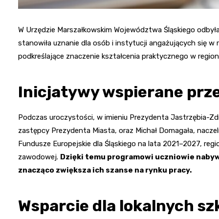
W Urzędzie Marszałkowskim Województwa Śląskiego odbyła s
stanowiła uznanie dla osób i instytucji angażujących się 
podkreślające znaczenie kształcenia praktycznego w regioni
Inicjatywy wspierane prz
Podczas uroczystości, w imieniu Prezydenta Jastrzębia-Zdroj
zastępcy Prezydenta Miasta, oraz Michał Domagała, nacze
Fundusze Europejskie dla Śląskiego na lata 2021–2027, regio
zawodowej.
Dzięki temu programowi uczniowie nabywa
znacząco zwiększa ich szanse na rynku pracy.
Wsparcie dla lokalnych sz