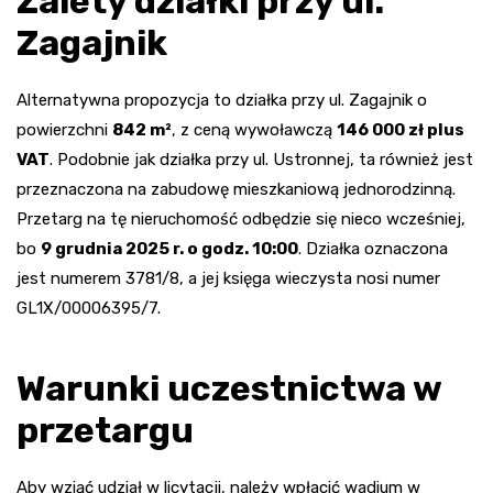
Zalety działki przy ul.
Zagajnik
Alternatywna propozycja to działka przy ul. Zagajnik o
powierzchni
842 m²
, z ceną wywoławczą
146 000 zł plus
VAT
. Podobnie jak działka przy ul. Ustronnej, ta również jest
przeznaczona na zabudowę mieszkaniową jednorodzinną.
Przetarg na tę nieruchomość odbędzie się nieco wcześniej,
bo
9 grudnia 2025 r. o godz. 10:00
. Działka oznaczona
jest numerem 3781/8, a jej księga wieczysta nosi numer
GL1X/00006395/7.
Warunki uczestnictwa w
przetargu
Aby wziąć udział w licytacji, należy wpłacić wadium w