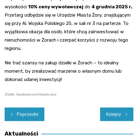
wysokości
10% ceny wywoławczej
do
4 grudnia 2025 r.
.
Przetarg odbędzie się w Urzędzie Miasta Żory, znajdującym
się przy Al. Wojska Polskiego 25, w sali nr 3 na parterze. To
wyjątkowa okazja dla osób, które chcą zainwestować w
nieruchomości w Żorach i czerpać korzyści z rozwoju tego
regionu.
Nie trać szansy na zakup działki w Żorach – to idealny
moment, by zrealizować marzenie o własnym domu lub
dokonać udanej inwestycji!
Źródło: facebook.com/miasto.zory
Nawigacja
Poprzedni
Kolejny
wpisu
Aktualności