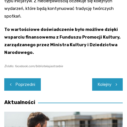
typu inicjatyw. Z niecierpliwością oczekuje się kolejnych
wydarzeń, które będą kontynuować tradycję twórczych
spotkań.
To wartościowe doświadczenie było możliwe dzięki
wsparciu finansowemu z Funduszu Promocji Kultury,
zarządzanego przez Ministra Kultury i Dziedzictwa
Narodowego.
Źródło: facebook.com/bibliotekajastrzebie
Nawigacja
Poprzedni
Kolejny
wpisu
Aktualności