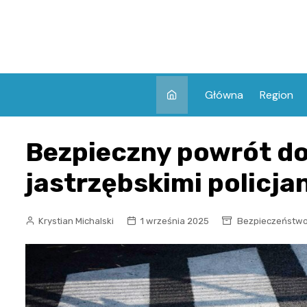
Skip
to
content
Główna
Region
Bezpieczny powrót do
jastrzębskimi policja
Krystian Michalski
1 września 2025
Bezpieczeństw