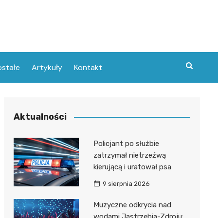
stałe
Artykuły
Kontakt
Aktualności
Policjant po służbie
zatrzymał nietrzeźwą
kierującą i uratował psa
9 sierpnia 2026
Muzyczne odkrycia nad
wodami Jastrzębia-Zdroju: