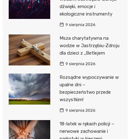
dźwięki, emocje i
ekologiczne instrumenty
9 sierpnia 2026
Msza charytatywna na
wodzie w Jastrzębiu-Zdroju
dla dzieci z „Betlejem
9 sierpnia 2026
Rozsądne wypoczywanie w
upalne dni –
bezpieczeństwo przede
wszystkim!
9 sierpnia 2026
18-latek w rękach policji –
nerwowe zachowanie i
narkotyki w kieszeni