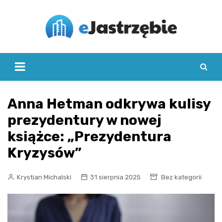
Skip
to
content
Anna Hetman odkrywa kulisy
prezydentury w nowej
książce: „Prezydentura
Kryzysów”
Krystian Michalski
31 sierpnia 2025
Bez kategorii