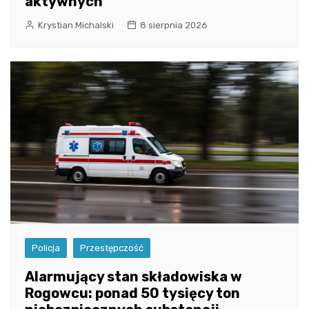
aktywnych
Krystian Michalski
8 sierpnia 2026
Policja
Przestępczość
Alarmujący stan składowiska w
Rogowcu: ponad 50 tysięcy ton