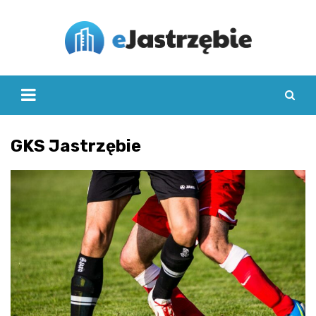
Skip
to
content
GKS Jastrzębie